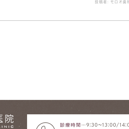
投稿者:
モロオ歯