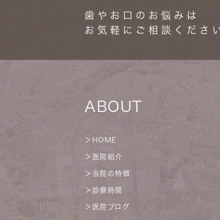
歯やお口のお悩みは
お気軽にご相談くださ
ABOUT
＞
HOME
＞
医院紹介
＞
当院の特徴
＞
診療時間
＞
医院ブログ