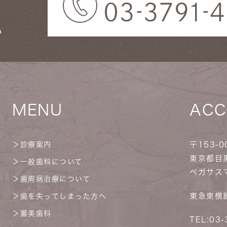
い
MENU
ACC
＞
診療案内
〒153-0
東京都目黒
＞
一般歯科について
ペガサス
＞
歯周病治療について
東急東横
＞
歯を失ってしまった方へ
＞
審美歯科
TEL:
03-