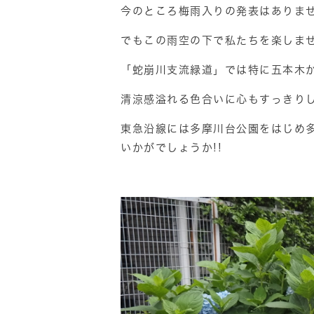
今のところ梅雨入りの発表はありま
でもこの雨空の下で私たちを楽しま
「蛇崩川支流緑道」では特に五本木
清涼感溢れる色合いに心もすっきり
東急沿線には多摩川台公園をはじめ
いかがでしょうか!!